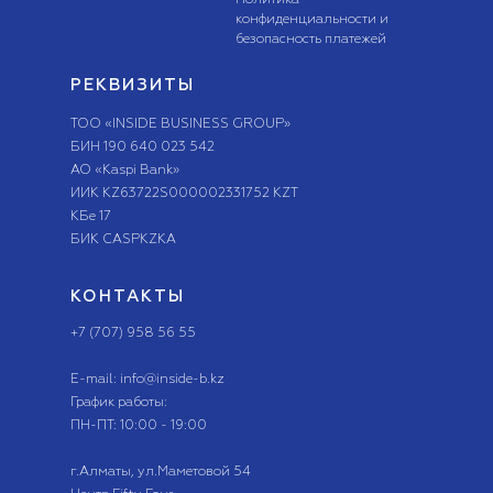
Политика
конфиденциальности и
безопасность платежей
РЕКВИЗИТЫ
ТОО «INSIDE BUSINESS GROUP»
БИН 190 640 023 542
АО «Kaspi Bank»
ИИК KZ63722S000002331752 KZT
КБе 17
БИК CASPKZKA
КОНТАКТЫ
+7 (707) 958 56 55
E-mail: info@inside-b.kz
График работы:
ПН-ПТ: 10:00 - 19:00
г.Алматы, ​ул.Маметовой 54