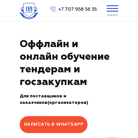
+7 707 958 56 55
Выбра
Оффлайн и
онлайн обучение
ов
в
тендерам и
Вам перезвонить?
Вам перезвонить?
+7 707 158 56 55
госзакупкам
Для поставщиков и
заказчиков(организаторов)
НАПИСАТЬ В WHATSAPP