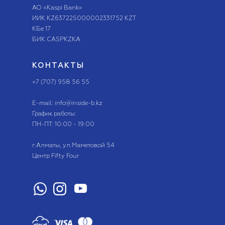
АО «Kaspi Bank»
ИИК KZ63722S000002331752 KZT
КБе 17
БИК CASPKZKA
КОНТАКТЫ
+7 (707) 958 56 55
E-mail: info@inside-b.kz
График работы:
ПН-ПТ: 10:00 - 19:00
г.Алматы, ​ул.Маметовой 54
Центр Fifty Four