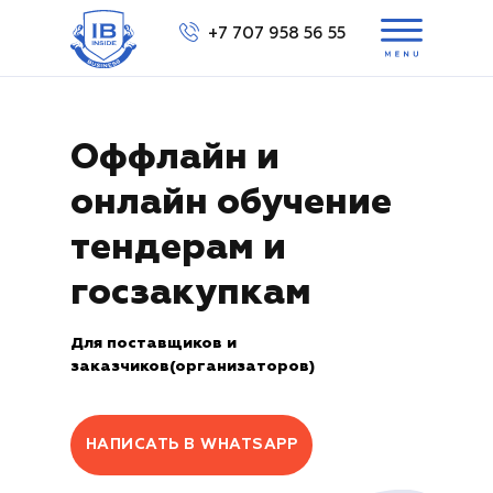
+7 707 958 56 55
Выбра
Оффлайн и
онлайн обучение
ов
в
тендерам и
Вам перезвонить?
Вам перезвонить?
+7 707 158 56 55
госзакупкам
Для поставщиков и
заказчиков(организаторов)
НАПИСАТЬ В WHATSAPP