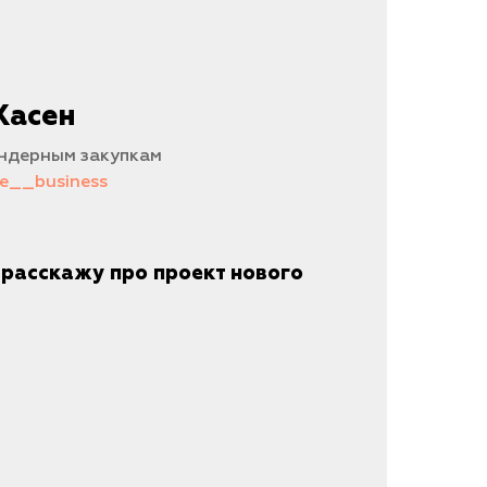
Хасен
ендерным закупкам
de__business
я расскажу про проект нового