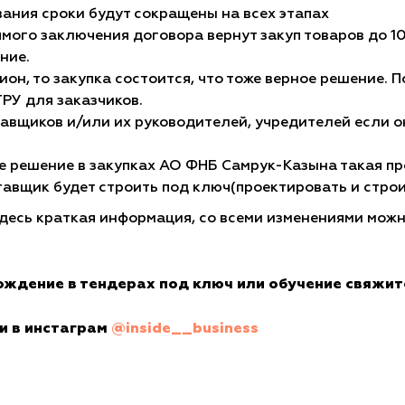
ания сроки будут сокращены на всех этапах
ямого заключения договора вернут закуп товаров до 10
ние.
цион, то закупка состоится, что тоже верное решение. 
ТРУ для заказчиков.
тавщиков и/или их руководителей, учредителей если 
е решение в закупках АО ФНБ Самрук-Казына такая пр
тавщик будет строить под ключ(проектировать и строи
здесь краткая информация, со всеми изменениями мож
вождение в тендерах под ключ или обучение свяжит
и в инстаграм
@inside__business