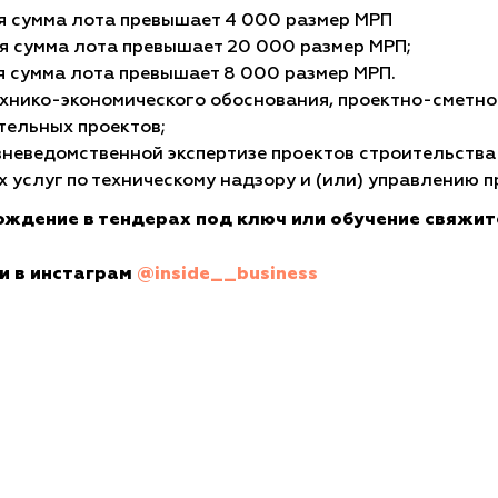
я сумма лота превышает 4 000 размер МРП
я сумма лота превышает 20 000 размер МРП;
я сумма лота превышает 8 000 размер МРП.
ехнико-экономического обоснования, проектно-сметно
тельных проектов;
вневедомственной экспертизе проектов строительства
 услуг по техническому надзору и (или) управлению п
вождение в тендерах под ключ или обучение свяжит
и в инстаграм
@inside__business