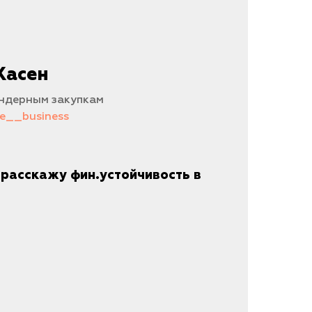
Хасен
ендерным закупкам
de__business
я расскажу фин.устойчивость в