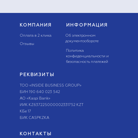
КОМПАНИЯ
ИНФОРМАЦИЯ
Оплата в 2 клика
Об электронном
документообороте
Отзывы
Политика
конфиденциальности и
безопасность платежей
РЕКВИЗИТЫ
ТОО «INSIDE BUSINESS GROUP»
БИН 190 640 023 542
АО «Kaspi Bank»
ИИК KZ63722S000002331752 KZT
КБе 17
БИК CASPKZKA
КОНТАКТЫ