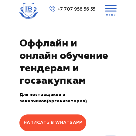
+7 707 958 56 55
Выбра
Оффлайн и
онлайн обучение
ов
в
тендерам и
Вам перезвонить?
Вам перезвонить?
+7 707 158 56 55
госзакупкам
Для поставщиков и
заказчиков(организаторов)
НАПИСАТЬ В WHATSAPP