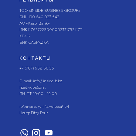
РЕКВИЗИТЫ
ТОО «INSIDE BUSINESS GROUP»
БИН 190 640 023 542
АО «Kaspi Bank»
ИИК KZ63722S000002331752 KZT
КБе 17
БИК CASPKZKA
КОНТАКТЫ
+7 (707) 958 56 55
E-mail: info@inside-b.kz
График работы:
ПН-ПТ: 10:00 - 19:00
г.Алматы, ​ул.Маметовой 54
Центр Fifty Four