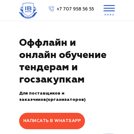
+7 707 958 56 55
Выбра
Оффлайн и
онлайн обучение
ов
в
тендерам и
Вам перезвонить?
Вам перезвонить?
+7 707 158 56 55
госзакупкам
Для поставщиков и
заказчиков(организаторов)
НАПИСАТЬ В WHATSAPP