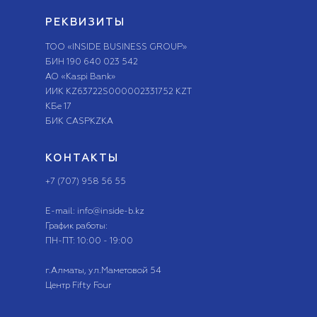
РЕКВИЗИТЫ
ТОО «INSIDE BUSINESS GROUP»
БИН 190 640 023 542
АО «Kaspi Bank»
ИИК KZ63722S000002331752 KZT
КБе 17
БИК CASPKZKA
КОНТАКТЫ
+7 (707) 958 56 55
E-mail: info@inside-b.kz
График работы:
ПН-ПТ: 10:00 - 19:00
г.Алматы, ​ул.Маметовой 54
Центр Fifty Four