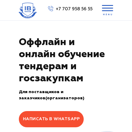
+7 707 958 56 55
Выбра
Оффлайн и
онлайн обучение
ов
в
тендерам и
Вам перезвонить?
Вам перезвонить?
+7 707 158 56 55
госзакупкам
Для поставщиков и
заказчиков(организаторов)
НАПИСАТЬ В WHATSAPP